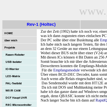
www.g
Rev-1 (Holtec)
Zur der Zeit (1992) hatte ich noch vor, ein
was ich dann zugunsten eines einfachen PC
Der PC sollte über eine Busleitung alle
Emp
Ich habe mich nach langem Testen, für den
an dem 32 Geräte an nur einem Leitungspaar
Wobei dieser BUS nicht über einer (V24) 
Mit diesen ICs können 4 Bit Daten an 256 
Somit brauchte ich mir über die Adressier
Desweiteren konnten die Empfangs-Module 
Für die
Empfangsmodule
verwende ich de
Über einen BCD-DEC Decoder, kann somit 8
Auch wenn alle Relais eingeschaltet sind, 
Das Sendemodul wurde mit dem HT12E an der
Da ich mit DOS und Multitasking meine Pr
habe ich das ganze dann auf Windows umge
ergab, denn QBASIC konnte ich nicht mehr
Nach langer Suche bin ich dann auf
Rapid